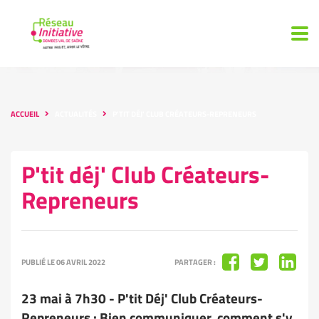
ACCUEIL
ACTUALITÉS
P'TIT DÉJ' CLUB CRÉATEURS-REPRENEURS
P'tit déj' Club Créateurs-
Repreneurs
PUBLIÉ LE 06 AVRIL 2022
PARTAGER :
23 mai à 7h30 - P'tit Déj' Club Créateurs-
Repreneurs : Bien communiquer, comment s'y