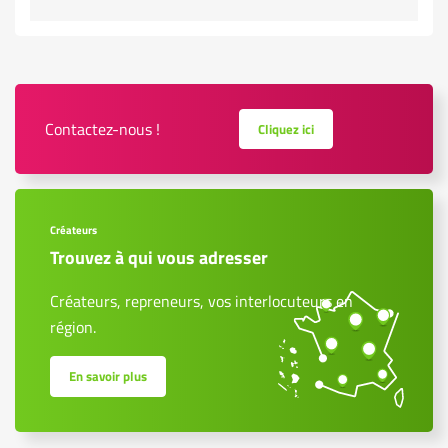
Contactez-nous !
Cliquez ici
Créateurs
Trouvez à qui vous adresser
Créateurs, repreneurs, vos interlocuteurs en
région.
En savoir plus