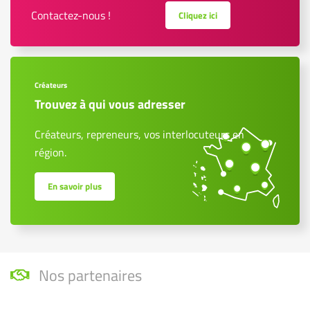
Contactez-nous !
Cliquez ici
Créateurs
Trouvez à qui vous adresser
Créateurs, repreneurs, vos interlocuteurs en
région.
En savoir plus
Nos partenaires